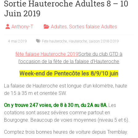
Sortie Hauteroche Adultes 8 – 10
Juin 2019
Anthony-T
Adultes
,
Sorties falaise Adultes
4 mai 2019
Fete hauteroche
,
Hauteroche
,
saison 2018-2019
fête falaise Hauteroche 2019
Sortie du club GTD à
l’occasion de la fête de la falaise d’Hauteroche
Week-end de Pentecôte les 8/9/10 juin
La falaise de Hauteroche est longue d’un kilomètre, haute
de 15 à 35 m et orientée SW.
On y trouve 247 voies, de 8 à 30 m, du 2A au 8A.
Les
cotations sont assez sévères comme partout en
Bourgogne. Beaucoup de voies moyennes (niveau 5 et 6).
Comptez trois bonnes heures de voiture depuis Tremblay.