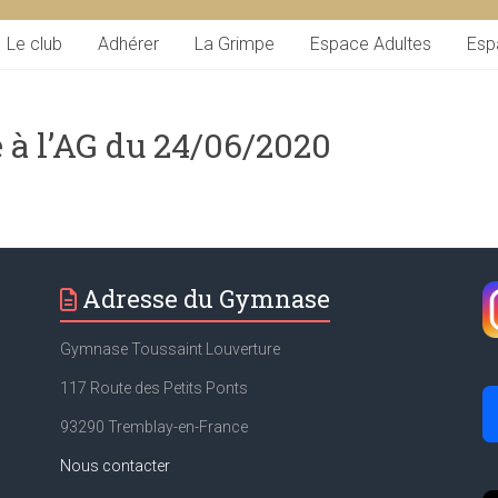
Le club
Adhérer
La Grimpe
Espace Adultes
Esp
e à l’AG du 24/06/2020
Adresse du Gymnase
Gymnase Toussaint Louverture
117 Route des Petits Ponts
93290 Tremblay-en-France
Nous contacter