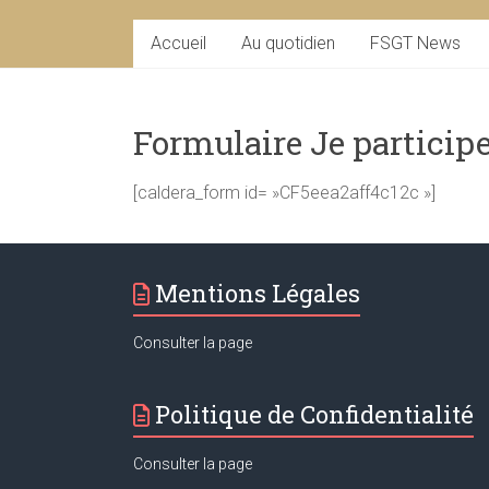
Accueil
Au quotidien
FSGT News
Formulaire Je particip
[caldera_form id= »CF5eea2aff4c12c »]
Mentions Légales
Consulter la page
Politique de Confidentialité
Consulter la page