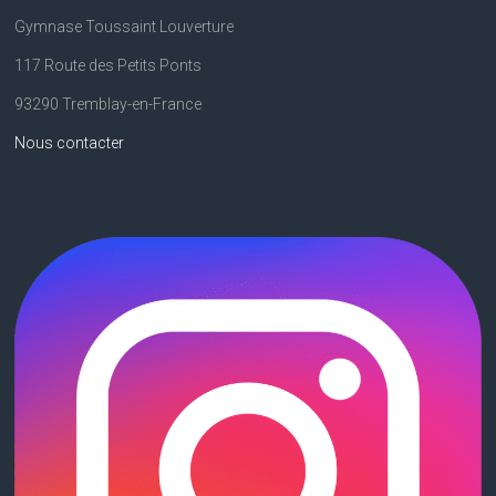
Gymnase Toussaint Louverture
117 Route des Petits Ponts
93290 Tremblay-en-France
Nous contacter